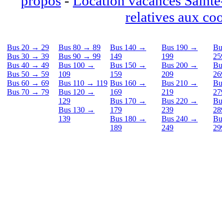
propos
-
Location vacances Saint
relatives aux co
Bus 20 → 29
Bus 80 → 89
Bus 140 →
Bus 190 →
Bu
Bus 30 → 39
Bus 90 → 99
149
199
25
Bus 40 → 49
Bus 100 →
Bus 150 →
Bus 200 →
Bu
Bus 50 → 59
109
159
209
26
Bus 60 → 69
Bus 110 → 119
Bus 160 →
Bus 210 →
Bu
Bus 70 → 79
Bus 120 →
169
219
27
129
Bus 170 →
Bus 220 →
Bu
Bus 130 →
179
239
28
139
Bus 180 →
Bus 240 →
Bu
189
249
29