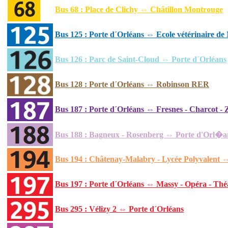
Bus 68 : Place de Clichy ⇔ Châtillon Montrouge
Bus 125 : Porte d´Orléans ⇔ Ecole vétérinaire de
Bus 126 : Parc de Saint-Cloud ⇔ Porte d´Orléans
Bus 128 : Porte d´Orléans ⇔ Robinson RER
Bus 187 : Porte d´Orléans ⇔ Fresnes - Charcot - 
Bus 188 : Bagneux - Rosenberg ⇔ Porte d'Orl�a
Bus 194 : Châtenay-Malabry - Lycée Polyvalent 
Bus 197 : Porte d´Orléans ⇔ Massy - Opéra - Thé
Bus 295 : Vélizy 2 ⇔ Porte d´Orléans