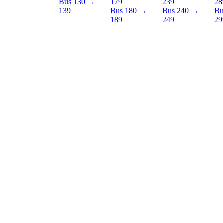
Bus 130 →
179
239
28
139
Bus 180 →
Bus 240 →
Bu
189
249
29