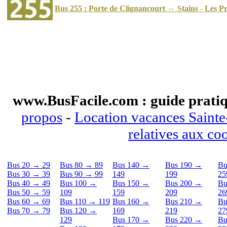
Bus 255 : Porte de Clignancourt ⇔ Stains - Les P
www.BusFacile.com : guide pratiq
propos
-
Location vacances Saint
relatives aux co
Bus 20 → 29
Bus 80 → 89
Bus 140 →
Bus 190 →
Bu
Bus 30 → 39
Bus 90 → 99
149
199
25
Bus 40 → 49
Bus 100 →
Bus 150 →
Bus 200 →
Bu
Bus 50 → 59
109
159
209
26
Bus 60 → 69
Bus 110 → 119
Bus 160 →
Bus 210 →
Bu
Bus 70 → 79
Bus 120 →
169
219
27
129
Bus 170 →
Bus 220 →
Bu