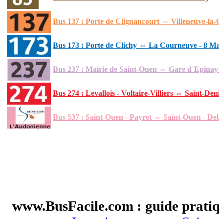
Bus 137 : Porte de Clignancourt ⇔ Villeneuve-la-
Bus 173 : Porte de Clichy ⇔ La Courneuve - 8 Ma
Bus 237 : Mairie de Saint-Ouen ⇔ Gare d´Epinay-
Bus 274 : Levallois - Voltaire-Villiers ⇔ Saint-De
Bus 537 : Saint-Ouen - Payret ⇔ Saint-Ouen - De
www.BusFacile.com : guide pratiq