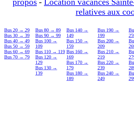
propos
-
Location vacances Saint
relatives aux co
Bus 20 → 29
Bus 80 → 89
Bus 140 →
Bus 190 →
Bu
Bus 30 → 39
Bus 90 → 99
149
199
25
Bus 40 → 49
Bus 100 →
Bus 150 →
Bus 200 →
Bu
Bus 50 → 59
109
159
209
26
Bus 60 → 69
Bus 110 → 119
Bus 160 →
Bus 210 →
Bu
Bus 70 → 79
Bus 120 →
169
219
27
129
Bus 170 →
Bus 220 →
Bu
Bus 130 →
179
239
28
139
Bus 180 →
Bus 240 →
Bu
189
249
29