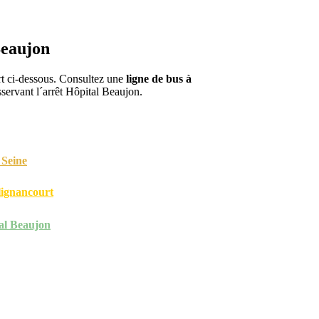
Beaujon
ort ci-dessous. Consultez une
ligne de bus à
servant l´arrêt Hôpital Beaujon.
 Seine
lignancourt
al Beaujon