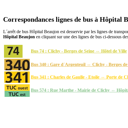
Correspondances lignes de bus à Hôpital 
L´arrêt de bus Hôpital Beaujon est desservie par les lignes de transp
Hôpital Beaujon
en cliquant sur une des lignes de bus ci-dessous des
Bus 74 : Clichy - Berges de Seine ⇔ Hôtel de Ville
Bus 340 : Gare d´Argenteuil ⇔ Clichy - Berges de
Bus 341 : Charles de Gaulle - Etoile ⇔ Porte de C
Bus 574 : Rue Marthe - Mairie de Clichy ⇔ Hôpit